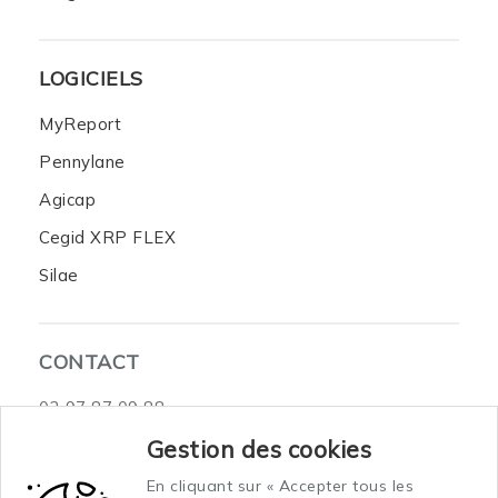
LOGICIELS
MyReport
Pennylane
Agicap
Cegid XRP FLEX
Silae
CONTACT
02 97 87 09 88
3 Rue du Sous-Marin Venus Celtic Submarine 2
Gestion des cookies
56100 Lorient
En cliquant sur « Accepter tous les