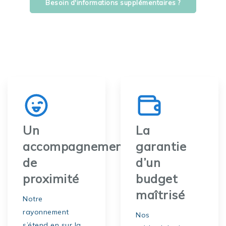
Besoin d'informations supplémentaires ?
Un
La
accompagnement
garantie
de
d’un
proximité
budget
maîtrisé
Notre
rayonnement
Nos
s’étend en sur la